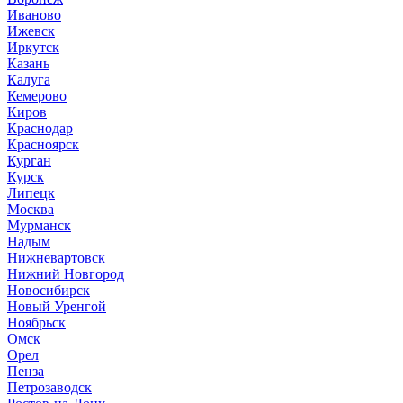
Иваново
Ижевск
Иркутск
Казань
Калуга
Кемерово
Киров
Краснодар
Красноярск
Курган
Курск
Липецк
Москва
Мурманск
Надым
Нижневартовск
Нижний Новгород
Новосибирск
Новый Уренгой
Ноябрьск
Омск
Орел
Пенза
Петрозаводск