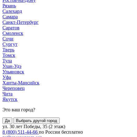
Ростов-на-Дону
Рязань
Салехард
Самара
Санкт-Петербург
Саратов
Смоленск
Сочи
Сургут
Тверь
Томск
Тула
Улан-Удэ
Ульяновск
Уфа
Ханты-Мансийск
Череповец
Чита
Якутск
Это ваш город?
Да
Выбрать другой город
ул. 30 лет Победы, 35 (2 этаж)
8 (800) 511-44-66
по России бесплатно