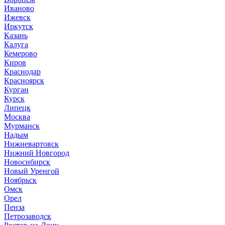
Иваново
Ижевск
Иркутск
Казань
Калуга
Кемерово
Киров
Краснодар
Красноярск
Курган
Курск
Липецк
Москва
Мурманск
Надым
Нижневартовск
Нижний Новгород
Новосибирск
Новый Уренгой
Ноябрьск
Омск
Орел
Пенза
Петрозаводск